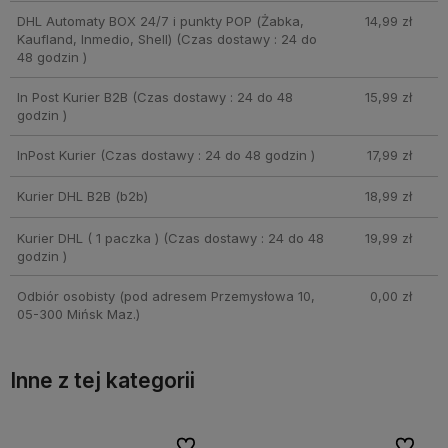
DHL Automaty BOX 24/7 i punkty POP (Żabka,
14,99 zł
Kaufland, Inmedio, Shell)
(Czas dostawy : 24 do
48 godzin )
In Post Kurier B2B
(Czas dostawy : 24 do 48
15,99 zł
godzin )
InPost Kurier
(Czas dostawy : 24 do 48 godzin )
17,99 zł
Kurier DHL B2B
(b2b)
18,99 zł
Kurier DHL ( 1 paczka )
(Czas dostawy : 24 do 48
19,99 zł
godzin )
Odbiór osobisty
(pod adresem Przemysłowa 10,
0,00 zł
05-300 Mińsk Maz.)
Inne z tej kategorii
bionych
bionych
Do ulubionych
Do ulubionych
Do ulubi
Do ulubi