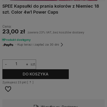
SPEE Kapsułki do prania kolorów z Niemiec 18
szt. Color 4w1 Power Caps
Cena:
23,00 zł
zawiera 23% VAT, bez kosztów dostawy
Produkt dostępny
・Kup teraz i zapłać za 30 dni
-
+
szt.
DO KOSZYKA
Zyskujesz
23
pkt [
?
]
Wysyłka w:
Dostępny