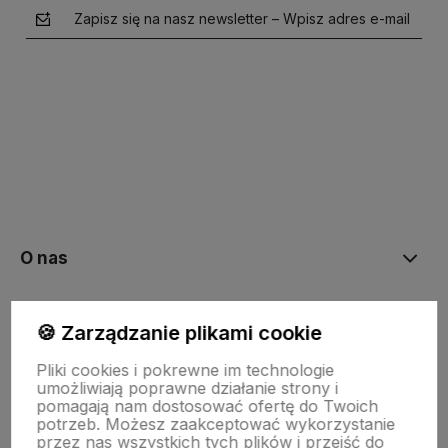
Zapisz się na nasz newsletter – Wpisz adres e-mail
polityce prywatności
O nas
Moje konto
🍪 Zarządzanie plikami cookie
Pliki cookies i pokrewne im technologie
umożliwiają poprawne działanie strony i
Bestsellery
pomagają nam dostosować ofertę do Twoich
potrzeb. Możesz zaakceptować wykorzystanie
przez nas wszystkich tych plików i przejść do