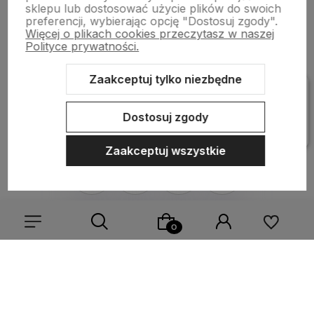
Płatności i dostawa
sklepu lub dostosować użycie plików do swoich
preferencji, wybierając opcję "Dostosuj zgody".
Więcej o plikach cookies przeczytasz w naszej
Polityce prywatności.
Informacje
Zaakceptuj tylko niezbędne
Pomoc
Dostosuj zgody
Zaakceptuj wszystkie
Sklep internetowy Shoper Premium
Szablon Shoper Modern 3.0™
od GrowCommerce
Wybierz coś dla siebie z naszej aktualnej oferty lub zaloguj
się, aby przywrócić dodane produkty do listy z poprzedniej