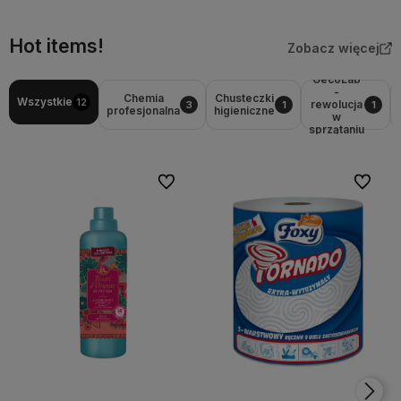
Hot items!
Zobacz więcej
GecoLab
-
Chemia
Chusteczki
Wszystkie
12
rewolucja
3
1
1
profesjonalna
higieniczne
w
sprzątaniu
Do ulubionych
Do ulubi