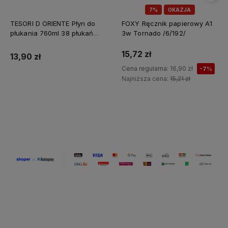
7%
OKAZJA
TESORI D ORIENTE Płyn do
FOXY Ręcznik papierowy A1
płukania 760ml 38 płukań
3w Tornado /6/192/
Ayurveda IT Nowy /12/
15,72 zł
13,90 zł
Cena regularna:
16,90 zł
-7%
Najniższa cena:
15,21 zł
Do koszyka
Do koszyka