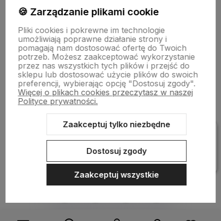
Moje konto
🍪 Zarządzanie plikami cookie
Pliki cookies i pokrewne im technologie
Bestsellery
umożliwiają poprawne działanie strony i
pomagają nam dostosować ofertę do Twoich
potrzeb. Możesz zaakceptować wykorzystanie
przez nas wszystkich tych plików i przejść do
Płatności i dostawa
sklepu lub dostosować użycie plików do swoich
preferencji, wybierając opcję "Dostosuj zgody".
Więcej o plikach cookies przeczytasz w naszej
Polityce prywatności.
Informacje
Zaakceptuj tylko niezbędne
Pomoc
Dostosuj zgody
Zaakceptuj wszystkie
Sklep internetowy Shoper Premium
Szablon Shoper Modern 3.0™