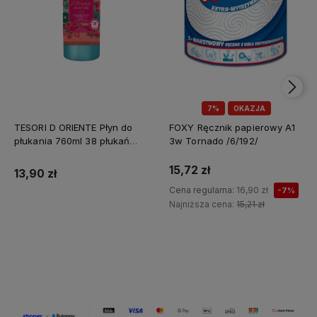
7%
OKAZJA
TESORI D ORIENTE Płyn do
FOXY Ręcznik papierowy A1
płukania 760ml 38 płukań
3w Tornado /6/192/
Ayurveda IT Nowy /12/
15,72 zł
13,90 zł
Cena regularna:
16,90 zł
-7%
Najniższa cena:
15,21 zł
Do koszyka
Do koszyka