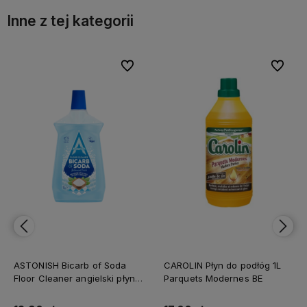
Inne z tej kategorii
bionych
bionych
Do ulubionych
Do ulubionych
Do ulubi
Do ulubi
ASTONISH Bicarb of Soda
CAROLIN Płyn do podłóg 1L
Floor Cleaner angielski płyn
Parquets Modernes BE
do mycia podłóg z sodą
oczyszczoną Botanical Fresh