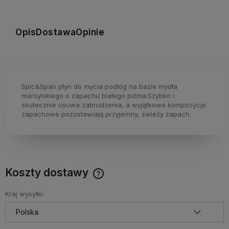
Opis
Dostawa
Opinie
Spic&Span płyn do mycia podłóg na bazie mydła
marsylskiego o zapachu białego piżma.Szybko i
skutecznie usuwa zabrudzenia, a wyjątkowe kompozycje
zapachowe pozostawiają przyjemny, świeży zapach.
Koszty dostawy
Cena nie zawiera ewentualnych kosztów płatności
Kraj wysyłki: