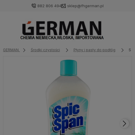
882 806 494
sklep@fhgerman.pl
GERMAN
Środki czystości
Płyny i pasty do podłóg
SPI