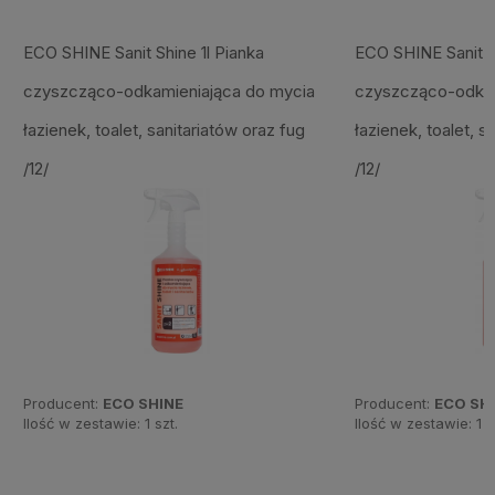
ECO SHINE Sanit Shine 1l Pianka
ECO SHINE Sanit Sh
czyszcząco-odkamieniająca do mycia
czyszcząco-odkam
łazienek, toalet, sanitariatów oraz fug
łazienek, toalet, s
/12/
/12/
Producent:
ECO SHINE
Producent:
ECO SH
Ilość w zestawie:
1
szt.
Ilość w zestawie:
1
s