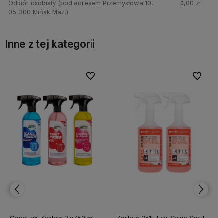
Odbiór osobisty
(pod adresem Przemysłowa 10,
0,00 zł
05-300 Mińsk Maz.)
Inne z tej kategorii
bionych
bionych
Do ulubionych
Do ulubionych
Do ulubi
Do ulubi
GecoLab Zestaw 3×750 ml –
Zestaw 2x1L Eco Shine Sanit