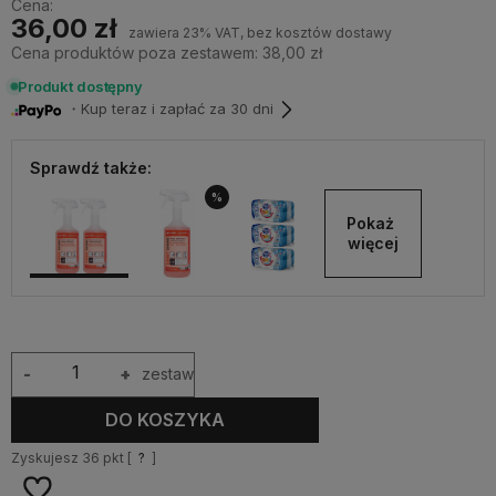
Cena:
36,00 zł
zawiera 23% VAT, bez kosztów dostawy
Cena produktów poza zestawem: 38,00 zł
Produkt dostępny
・Kup teraz i zapłać za 30 dni
Sprawdź także:
%
Pokaż 
więcej
-
+
zestaw
DO KOSZYKA
Zyskujesz
36
pkt [
?
]