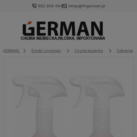
882 806 494
sklep@fhgerman.pl
GERMAN
Środki czystości
Czysta łazienka
Odkamienia