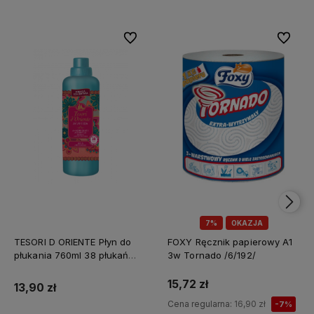
Do ulubionych
Do ulubi
7%
OKAZJA
TESORI D ORIENTE Płyn do
FOXY Ręcznik papierowy A1
płukania 760ml 38 płukań
3w Tornado /6/192/
Ayurveda IT Nowy /12/
15,72 zł
13,90 zł
Cena regularna:
16,90 zł
-7%