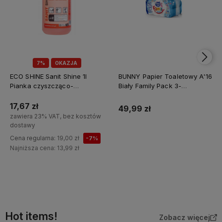
7%
OKAZJA
ECO SHINE Sanit Shine 1l
BUNNY Papier Toaletowy A'16
Pianka czyszcząco-
Biały Family Pack 3-
odkamieniająca do mycia
warstwowy – Zestaw 3×16
łazienek, toalet, sanitariatów
rolek dla całej rodziny
17,67 zł
49,99 zł
oraz fug /12/
zawiera 23% VAT, bez kosztów
dostawy
Cena regularna:
19,00 zł
-7%
Najniższa cena:
13,99 zł
Do koszyka
Hot items!
Zobacz więcej