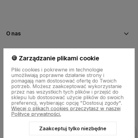
polityce prywatności
O nas
Moje konto
🍪 Zarządzanie plikami cookie
Pliki cookies i pokrewne im technologie
Bestsellery
umożliwiają poprawne działanie strony i
pomagają nam dostosować ofertę do Twoich
potrzeb. Możesz zaakceptować wykorzystanie
przez nas wszystkich tych plików i przejść do
Płatności i dostawa
sklepu lub dostosować użycie plików do swoich
preferencji, wybierając opcję "Dostosuj zgody".
Więcej o plikach cookies przeczytasz w naszej
Polityce prywatności.
Informacje
Zaakceptuj tylko niezbędne
Pomoc