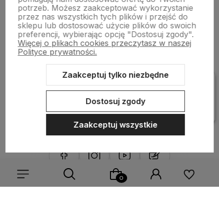
Bestsellery
potrzeb. Możesz zaakceptować wykorzystanie
przez nas wszystkich tych plików i przejść do
sklepu lub dostosować użycie plików do swoich
preferencji, wybierając opcję "Dostosuj zgody".
Płatności i dostawa
Więcej o plikach cookies przeczytasz w naszej
Polityce prywatności.
Informacje
Zaakceptuj tylko niezbędne
Dostosuj zgody
Pomoc
Zaakceptuj wszystkie
Sklep internetowy Shoper Premium
Szablon Shoper Modern 3.0™
od GrowCommerce
Wybierz coś dla siebie z naszej aktualnej oferty lub zaloguj