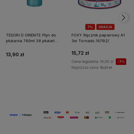
7%
OKAZJA
TESORI D ORIENTE Płyn do
FOXY Ręcznik papierowy A1
płukania 760ml 38 płukań
3w Tornado /6/192/
Ayurveda IT Nowy /12/
15,72 zł
13,90 zł
Cena regularna:
16,90 zł
-7%
Najniższa cena:
15,21 zł
Do koszyka
Do koszyka