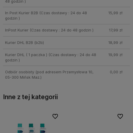
48 godzin )
In Post Kurier B2B
(Czas dostawy : 24 do 48
15,99 zł
godzin )
InPost Kurier
(Czas dostawy : 24 do 48 godzin )
17,99 zł
Kurier DHL B2B
(b2b)
18,99 zł
Kurier DHL ( 1 paczka )
(Czas dostawy : 24 do 48
19,99 zł
godzin )
Odbiór osobisty
(pod adresem Przemysłowa 10,
0,00 zł
05-300 Mińsk Maz.)
Inne z tej kategorii
bionych
bionych
Do ulubionych
Do ulubionych
Do ulubi
Do ulubi