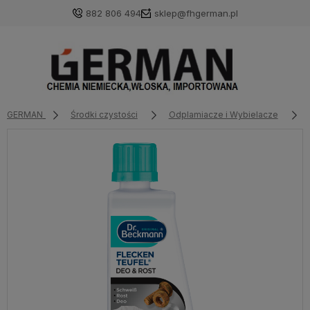
882 806 494
sklep@fhgerman.pl
GERMAN
Środki czystości
Odplamiacze i Wybielacze