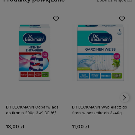
Do ulubionych
Do ulubi
DR BECKMANN Odbarwiacz
DR BECKMANN Wybielacz do
do tkanin 200g 3w1 DE /6/
firan w saszetkach 3x40g DE
/8/
13,00 zł
11,00 zł