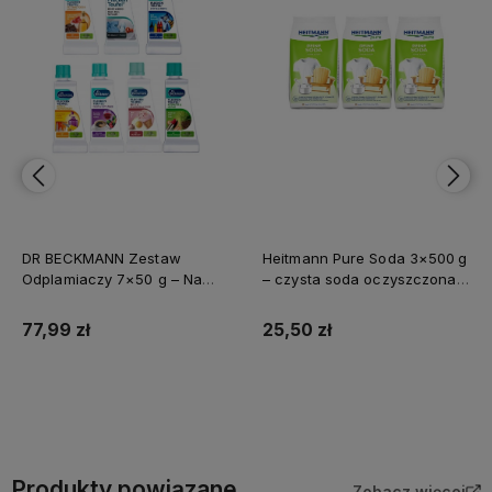
DR BECKMANN Zestaw
Heitmann Pure Soda 3×500 g
Odplamiaczy 7×50 g – Na
– czysta soda oczyszczona z
każdą plamę, prosto z
Niemiec do
Niemiec
wszechstronnego użytku
77,99 zł
25,50 zł
Do koszyka
Do koszyka
Produkty powiązane
Zobacz więcej