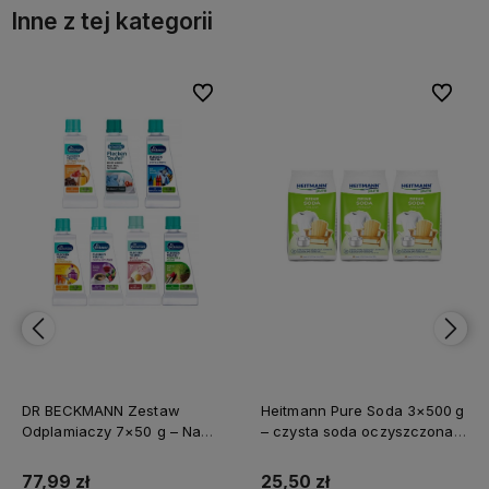
Inne z tej kategorii
bionych
bionych
Do ulubionych
Do ulubionych
Do ulubi
Do ulubi
DR BECKMANN Zestaw
Heitmann Pure Soda 3×500 g
Odplamiaczy 7×50 g – Na
– czysta soda oczyszczona z
każdą plamę, prosto z
Niemiec do
Niemiec
wszechstronnego użytku
77,99 zł
25,50 zł