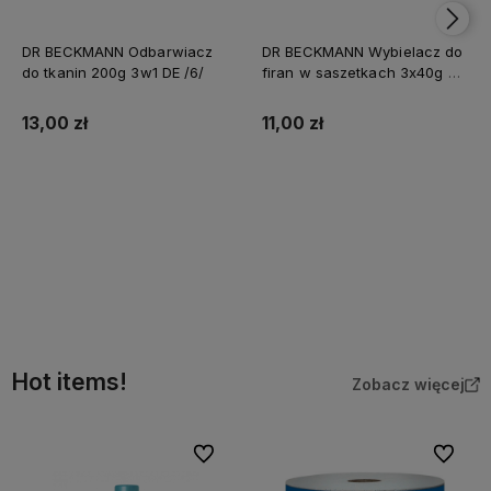
DR BECKMANN Odbarwiacz
DR BECKMANN Wybielacz do
do tkanin 200g 3w1 DE /6/
firan w saszetkach 3x40g DE
/8/
13,00 zł
11,00 zł
Do koszyka
Do koszyka
Hot items!
Zobacz więcej
Do ulubionych
Do ulubi