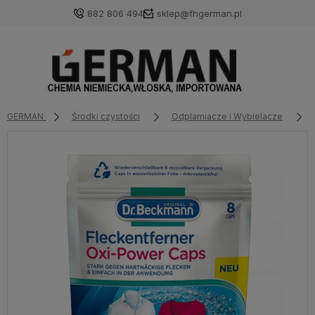
882 806 494
sklep@fhgerman.pl
GERMAN
Środki czystości
Odplamiacze i Wybielacze