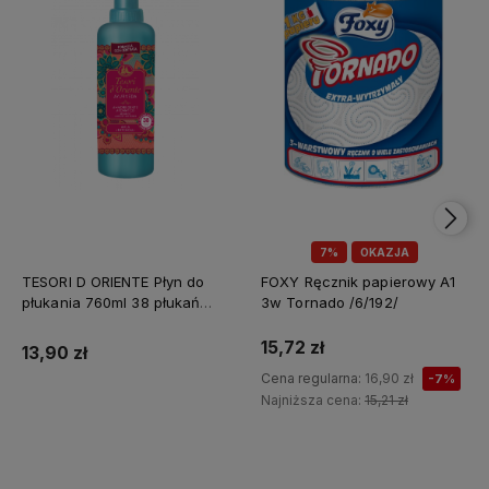
7%
OKAZJA
TESORI D ORIENTE Płyn do
FOXY Ręcznik papierowy A1
płukania 760ml 38 płukań
3w Tornado /6/192/
Ayurveda IT Nowy /12/
15,72 zł
13,90 zł
Cena regularna:
16,90 zł
-7%
Najniższa cena:
15,21 zł
Do koszyka
Do koszyka