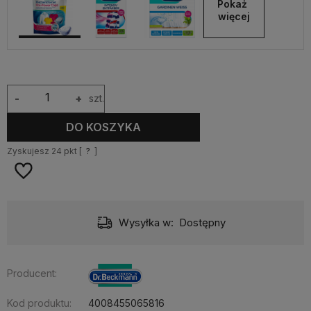
Pokaż 
więcej
-
+
szt.
DO KOSZYKA
Zyskujesz
24
pkt [
?
]
Wysyłka w:
Dostępny
Producent:
Kod produktu:
4008455065816