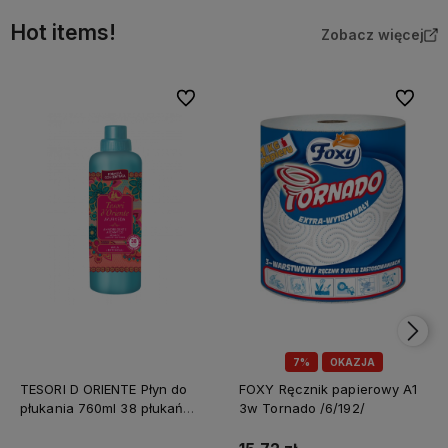
Hot items!
Zobacz więcej
Do ulubionych
Do ulubi
7%
OKAZJA
TESORI D ORIENTE Płyn do
FOXY Ręcznik papierowy A1
płukania 760ml 38 płukań
3w Tornado /6/192/
Ayurveda IT Nowy /12/