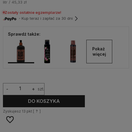
litr
45,33 zł
Zostały ostatnie egzemplarze!
・Kup teraz i zapłać za 30 dni
Sprawdź także:
Pokaż 
więcej
-
+
szt.
DO KOSZYKA
Zyskujesz
13
pkt [
?
]