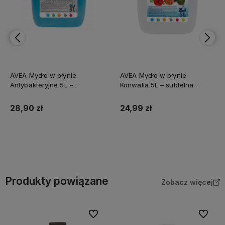
AVEA Mydło w płynie
AVEA Mydło w płynie
Antybakteryjne 5L –
Konwalia 5L – subtelna
skuteczna higiena dla całej
świeżość i skuteczna
rodziny
pielęgnacja
28,90 zł
24,99 zł
Do koszyka
Do koszyka
Produkty powiązane
Zobacz więcej
Do ulubionych
Do ulubi