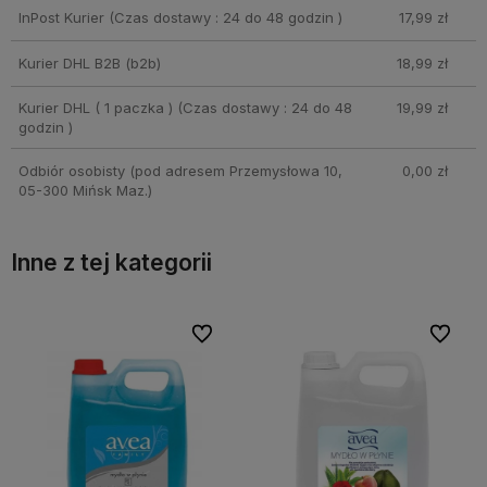
InPost Kurier
(Czas dostawy : 24 do 48 godzin )
17,99 zł
Kurier DHL B2B
(b2b)
18,99 zł
Kurier DHL ( 1 paczka )
(Czas dostawy : 24 do 48
19,99 zł
godzin )
Odbiór osobisty
(pod adresem Przemysłowa 10,
0,00 zł
05-300 Mińsk Maz.)
Inne z tej kategorii
bionych
bionych
Do ulubionych
Do ulubionych
Do ulubi
Do ulubi