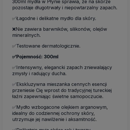
300ml mydła w Płynie sprawia, że na skórze
pozostaje długotrwały i niepowtarzalny zapach.
✅Łagodne i delikatne mydło dla skóry.
❌Nie zawiera barwników, silikonów, olejów
mineralnych.
✅Testowane dermatologicznie.
✅Pojemność: 300ml
✅Intensywny, elegancki zapach zniewalający
zmysły i radujący ducha.
✅Ekskluzywna mieszanka cennych esencji
przeniesie Cię wprost do tradycyjnej tureckiej
łaźni zapewniając świetne samopoczucie.
✅Mydło wzbogacone olejkiem arganowym,
idealny do codziennej ochrony skóry,
utrzymuje jej nawilżenie i aksamitność.