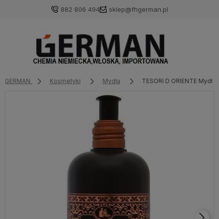
882 806 494
sklep@fhgerman.pl
GERMAN
Kosmetyki
Mydła
TESORI D ORIENTE Mydło 