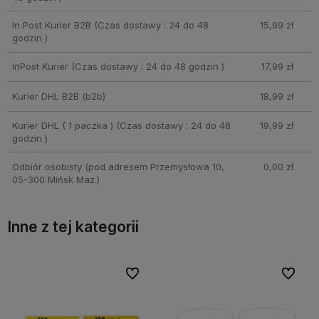
In Post Kurier B2B
(Czas dostawy : 24 do 48
15,99 zł
godzin )
InPost Kurier
(Czas dostawy : 24 do 48 godzin )
17,99 zł
Kurier DHL B2B
(b2b)
18,99 zł
Kurier DHL ( 1 paczka )
(Czas dostawy : 24 do 48
19,99 zł
godzin )
Odbiór osobisty
(pod adresem Przemysłowa 10,
0,00 zł
05-300 Mińsk Maz.)
Inne z tej kategorii
bionych
bionych
Do ulubionych
Do ulubionych
Do ulubi
Do ulubi