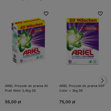
Do ulubionych
Do ulubi
ARIEL Proszek do prania 40
ARIEL Proszek do prania 50P
Prań Kolor 2,4kg DE
Color + 3kg DE
55,00 zł
75,00 zł