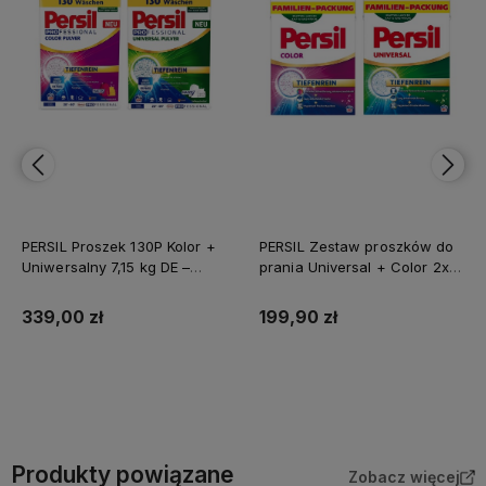
PERSIL Proszek 130P Kolor +
PERSIL Zestaw proszków do
Uniwersalny 7,15 kg DE –
prania Universal + Color 2x
Zestaw XXL z Niemiec do
4,95kg (180 prań) z Niemiec
prania kolorowego i białego
339,00 zł
199,90 zł
Do koszyka
Do koszyka
Produkty powiązane
Zobacz więcej