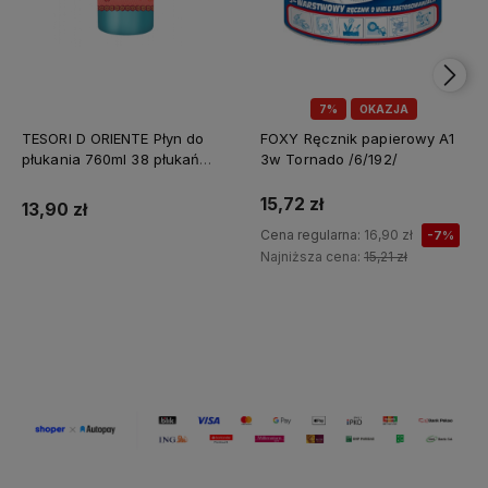
7%
OKAZJA
TESORI D ORIENTE Płyn do
FOXY Ręcznik papierowy A1
płukania 760ml 38 płukań
3w Tornado /6/192/
Ayurveda IT Nowy /12/
15,72 zł
13,90 zł
Cena regularna:
16,90 zł
-7%
Najniższa cena:
15,21 zł
Do koszyka
Do koszyka