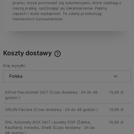
praniu, może pochwalić się substancjami, które zadbają o
naszą pralkę, opóźniając jej zakamienienie. Piękny
zapach i duża wydajność. Te zalety przekonują
niemieckich konsumentów.
Koszty dostawy
Cena nie zawiera ewentualnych kosztów płatności
Kraj wysyłki:
InPost Paczkomat 24/7
(Czas dostawy : 24 do 48
13,99 zł
godzin )
ORLEN Paczka
(Czas dostawy : 24 do 48 godzin )
13,99 zł
DHL Automaty BOX 24/7 i punkty POP (Żabka,
14,99 zł
Kaufland, Inmedio, Shell)
(Czas dostawy : 24 do
48 godzin )