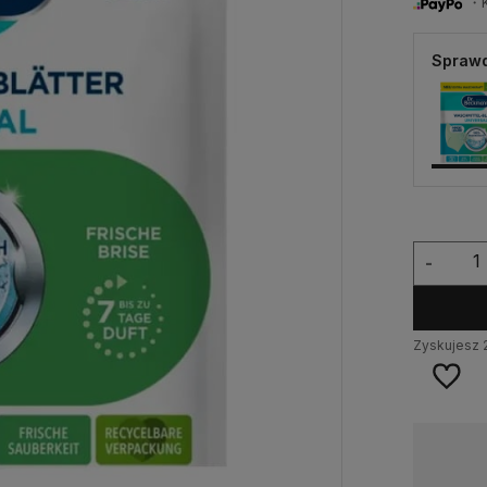
・Ku
Sprawd
-
Zyskujesz
Dostępność:
Duża ilość