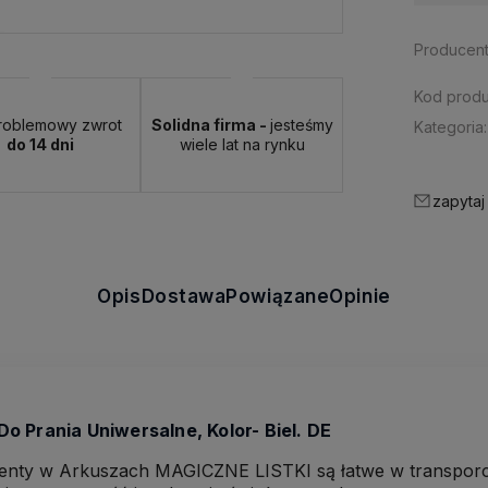
Producent
Kod produ
roblemowy zwrot
Solidna firma -
jesteśmy
Kategoria:
do 14 dni
wiele lat na rynku
zapytaj
Opis
Dostawa
Powiązane
Opinie
o Prania Uniwersalne, Kolor- Biel. DE
enty w Arkuszach MAGICZNE LISTKI są łatwe w transporci