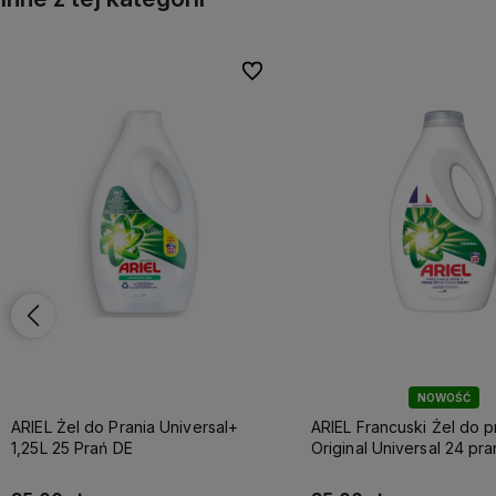
onych
onych
Do ulubionych
Do ulubionych
NOWOŚĆ
ARIEL Żel do Prania Universal+
ARIEL Francuski Żel do p
1,25L 25 Prań DE
Original Universal 24 pr