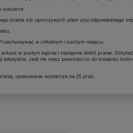
w suszarce.
go prania lub uporczywych plam użyj odpowiedniego odp
abiu.
. Przechowywać w chłodnym i suchym miejscu.
arkusz w pustym bębnie i następnie dołóż pranie. Dotykać
ji tekstyliów. Jeśli nie masz pewności co do trwałości kolo
prania, opakowanie wystarcza na 25 prań.