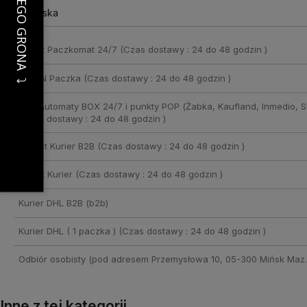
kosztów płatności
InPost Paczkomat 24/7
(Czas dostawy : 24 do 48 godzin )
ORLEN Paczka
(Czas dostawy : 24 do 48 godzin )
DHL Automaty BOX 24/7 i punkty POP (Żabka, Kaufland, Inmedio, Sh
(Czas dostawy : 24 do 48 godzin )
In Post Kurier B2B
(Czas dostawy : 24 do 48 godzin )
InPost Kurier
(Czas dostawy : 24 do 48 godzin )
Kurier DHL B2B
(b2b)
Kurier DHL ( 1 paczka )
(Czas dostawy : 24 do 48 godzin )
Odbiór osobisty
(pod adresem Przemysłowa 10, 05-300 Mińsk Maz.
Inne z tej kategorii