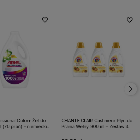
Do ulubionych
Do ulubionych
Do ulu
Do ulu
essional Color+ Żel do
CHANTE CLAIR Cashmere Płyn do
 l (70 prań) – niemiecki
Prania Wełny 900 ml – Zestaw 3
orów, skuteczny na tłuste
sztuki z Włoch