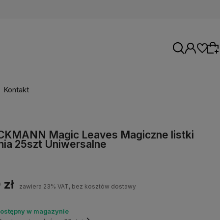
Kontakt
Wybierz coś dla siebie z naszej aktualnej
CKMANN Magic Leaves Magiczne listki
oferty lub zaloguj się, aby przywrócić dodane
nia 25szt Uniwersalne
produkty do listy z poprzedniej sesji.
 zł
zawiera 23% VAT, bez kosztów dostawy
dostępny w magazynie