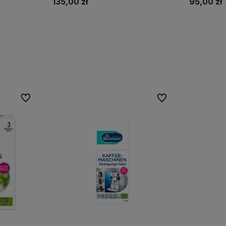
135,00 zł
95,00 zł
Do koszyka
Do ulubionych
Do ulubionych