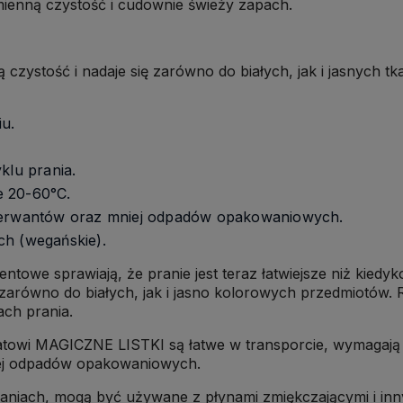
mienną czystość i cudownie świeży zapach.
czystość i nadaje się zarówno do białych, jak i jasnych tk
u.
klu prania.
e 20-60°C.
nserwantów oraz mniej odpadów opakowaniowych.
ch (wegańskie).
entowe sprawiają, że pranie jest teraz łatwiejsze niż kied
 zarówno do białych, jak i jasno kolorowych przedmiotów. 
ach prania.
owi MAGICZNE LISTKI są łatwe w transporcie, wymagają 
iej odpadów opakowaniowych.
aniach, mogą być używane z płynami zmiękczającymi i inn