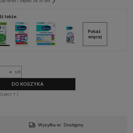
p teraz i zapłać za 30 dni
ź także:
Pokaż 
więcej
+
szt.
DO KOSZYKA
22
pkt [
?
]
Wysyłka w:
Dostępny