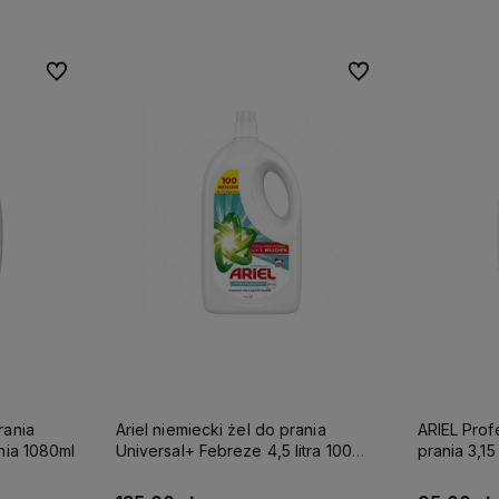
Do ulubionych
Do ulubionych
Do ulubionych
Do ulubionych
rania
Ariel niemiecki żel do prania
ARIEL Prof
ania 1080ml
Universal+ Febreze 4,5 litra 100
prania 3,15
prań płyn do białego i jasnego DE
żel do kol
plamy