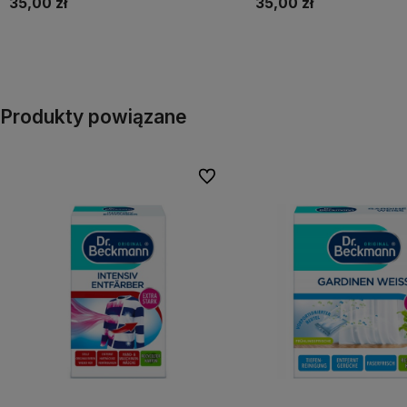
35,00 zł
35,00 zł
Do koszyka
Do koszyka
Produkty powiązane
Do ulubionych