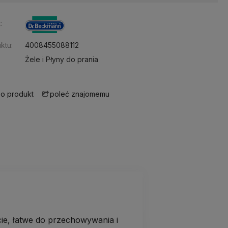
:
ktu:
4008455088112
Żele i Płyny do prania
 o produkt
poleć znajomemu
e, łatwe do przechowywania i