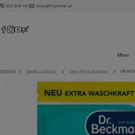
882 806 494
sklep@fhgerman.pl
Menu
GERMAN
Środki czystości
Żele i Płyny do prania
DR BECK